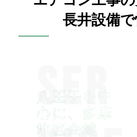
長井設備で
八王子を中
心に、多摩
地区全域