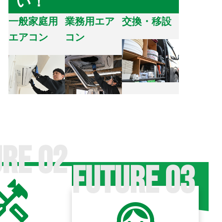
い！
一般家庭用
業務用エア
交換・移設
エアコン
コン
ndyman
support_agent